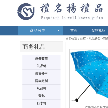
商品分类
首页
促销礼品
当前位置：
首页
>
礼品分类
>
商
商务礼品
商务套装
礼品笔
美容修甲
雨伞定制
礼品杯
背包
行李箱
广告雨伞定制/定做