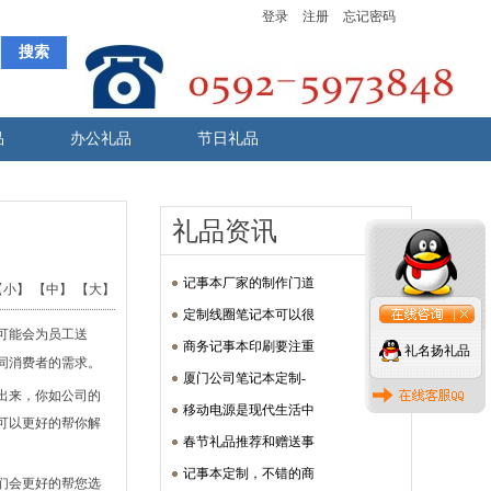
登录
注册
忘记密码
品
办公礼品
节日礼品
礼品资讯
记事本厂家的制作门道
【小】
【中】
【大】
定制线圈笔记本可以很
可能会为员工送
商务记事本印刷要注重
礼名扬礼品
同消费者的需求。
厦门公司笔记本定制-
出来，你如公司的
移动电源是现代生活中
可以更好的帮你解
春节礼品推荐和赠送事
记事本定制，不错的商
们会更好的帮您选